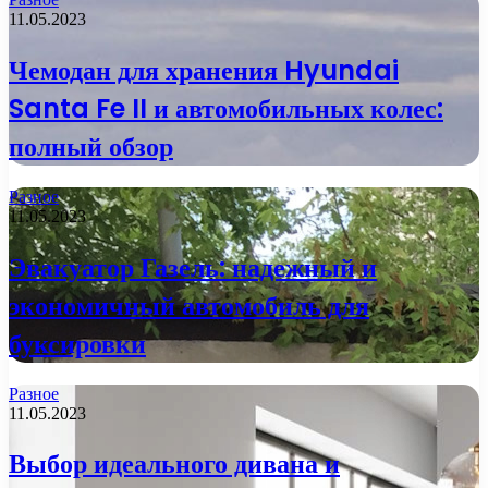
11.05.2023
Чемодан для хранения Hyundai
Santa Fe II и автомобильных колес:
полный обзор
Разное
11.05.2023
Эвакуатор Газель: надежный и
экономичный автомобиль для
буксировки
Разное
11.05.2023
Выбор идеального дивана и