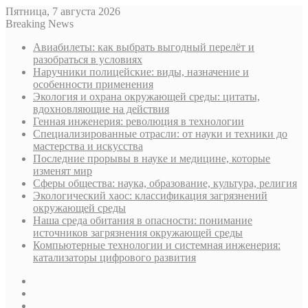
Пятница, 7 августа 2026
Breaking News
Авиабилеты: как выбрать выгодный перелёт и
разобраться в условиях
Наручники полицейские: виды, назначение и
особенности применения
Экология и охрана окружающей среды: цитаты,
вдохновляющие на действия
Генная инженерия: революция в технологии
Специализированные отрасли: от науки и техники до
мастерства и искусства
Последние прорывы в науке и медицине, которые
изменят мир
Сферы общества: наука, образование, культура, религия
Экологический хаос: классификация загрязнений
окружающей среды
Наша среда обитания в опасности: понимание
источников загрязнения окружающей среды
Компьютерные технологии и системная инженерия:
катализаторы цифрового развития
Sidebar
Случайная
статья
Log