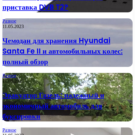
приставка DVB T2?
Разное
11.05.2023
Чемодан для хранения Hyundai
Santa Fe II и автомобильных колес:
полный обзор
Разное
11.05.2023
Эвакуатор Газель: надежный и
экономичный автомобиль для
буксировки
Разное