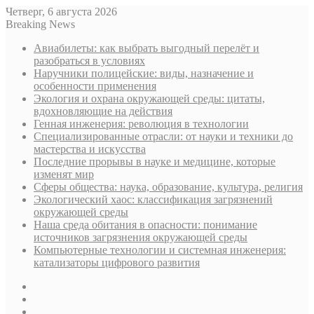
Четверг, 6 августа 2026
Breaking News
Авиабилеты: как выбрать выгодный перелёт и
разобраться в условиях
Наручники полицейские: виды, назначение и
особенности применения
Экология и охрана окружающей среды: цитаты,
вдохновляющие на действия
Генная инженерия: революция в технологии
Специализированные отрасли: от науки и техники до
мастерства и искусства
Последние прорывы в науке и медицине, которые
изменят мир
Сферы общества: наука, образование, культура, религия
Экологический хаос: классификация загрязнений
окружающей среды
Наша среда обитания в опасности: понимание
источников загрязнения окружающей среды
Компьютерные технологии и системная инженерия:
катализаторы цифрового развития
Sidebar
Случайная
статья
Log