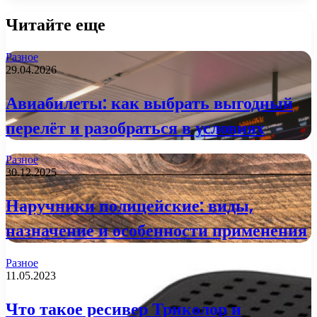
Читайте еще
Разное
29.04.2026
Авиабилеты: как выбрать выгодный
перелёт и разобраться в условиях
Разное
30.12.2025
Наручники полицейские: виды,
назначение и особенности применения
Разное
11.05.2023
Что такое ресивер Триколор и