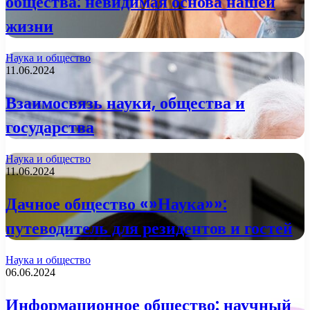
общества: невидимая основа нашей
жизни
Наука и общество
11.06.2024
Взаимосвязь науки, общества и
государства
Наука и общество
11.06.2024
Дачное общество «»Наука»»:
путеводитель для резидентов и гостей
Наука и общество
06.06.2024
Информационное общество: научный