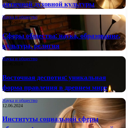
античной духовной культуры
Наука и общество
13.06.2024
Сферы общества: наука, образование,
культура, религия
Наука и общество
12.06.2024
Восточная деспотия: уникальная
форма правления в древнем мире
Наука и общество
12.06.2024
Институты социальной сферы