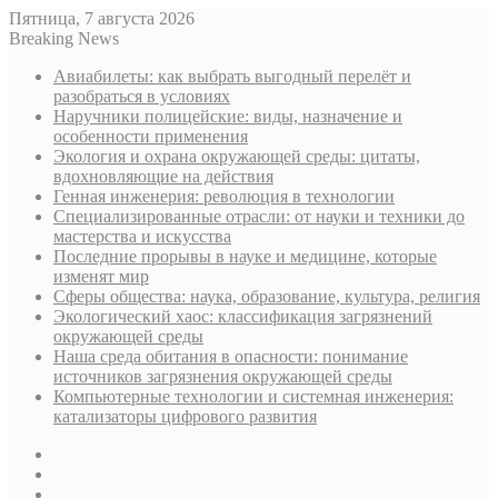
Пятница, 7 августа 2026
Breaking News
Авиабилеты: как выбрать выгодный перелёт и
разобраться в условиях
Наручники полицейские: виды, назначение и
особенности применения
Экология и охрана окружающей среды: цитаты,
вдохновляющие на действия
Генная инженерия: революция в технологии
Специализированные отрасли: от науки и техники до
мастерства и искусства
Последние прорывы в науке и медицине, которые
изменят мир
Сферы общества: наука, образование, культура, религия
Экологический хаос: классификация загрязнений
окружающей среды
Наша среда обитания в опасности: понимание
источников загрязнения окружающей среды
Компьютерные технологии и системная инженерия:
катализаторы цифрового развития
Sidebar
Случайная
статья
Log