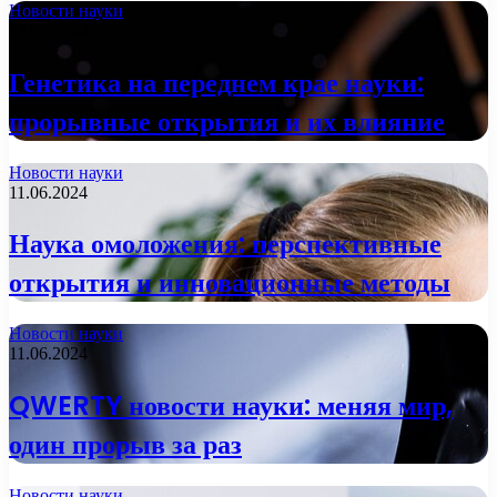
Новости науки
12.06.2024
Генетика на переднем крае науки:
прорывные открытия и их влияние
Новости науки
11.06.2024
Наука омоложения: перспективные
открытия и инновационные методы
Новости науки
11.06.2024
QWERTY новости науки: меняя мир,
один прорыв за раз
Новости науки