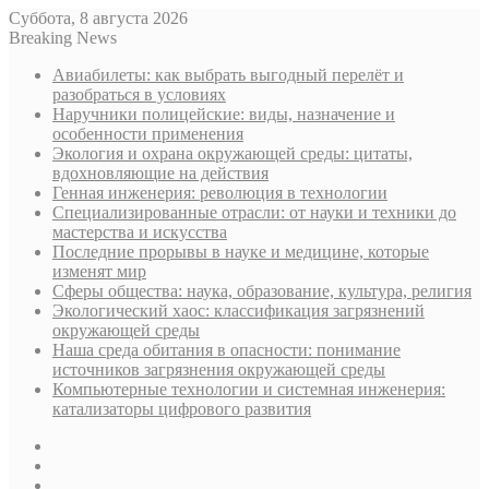
Суббота, 8 августа 2026
Breaking News
Авиабилеты: как выбрать выгодный перелёт и
разобраться в условиях
Наручники полицейские: виды, назначение и
особенности применения
Экология и охрана окружающей среды: цитаты,
вдохновляющие на действия
Генная инженерия: революция в технологии
Специализированные отрасли: от науки и техники до
мастерства и искусства
Последние прорывы в науке и медицине, которые
изменят мир
Сферы общества: наука, образование, культура, религия
Экологический хаос: классификация загрязнений
окружающей среды
Наша среда обитания в опасности: понимание
источников загрязнения окружающей среды
Компьютерные технологии и системная инженерия:
катализаторы цифрового развития
Sidebar
Случайная
статья
Log