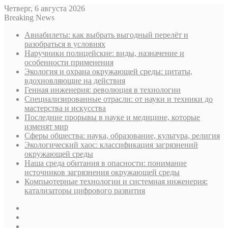
Четверг, 6 августа 2026
Breaking News
Авиабилеты: как выбрать выгодный перелёт и
разобраться в условиях
Наручники полицейские: виды, назначение и
особенности применения
Экология и охрана окружающей среды: цитаты,
вдохновляющие на действия
Генная инженерия: революция в технологии
Специализированные отрасли: от науки и техники до
мастерства и искусства
Последние прорывы в науке и медицине, которые
изменят мир
Сферы общества: наука, образование, культура, религия
Экологический хаос: классификация загрязнений
окружающей среды
Наша среда обитания в опасности: понимание
источников загрязнения окружающей среды
Компьютерные технологии и системная инженерия:
катализаторы цифрового развития
Sidebar
Случайная
статья
Log