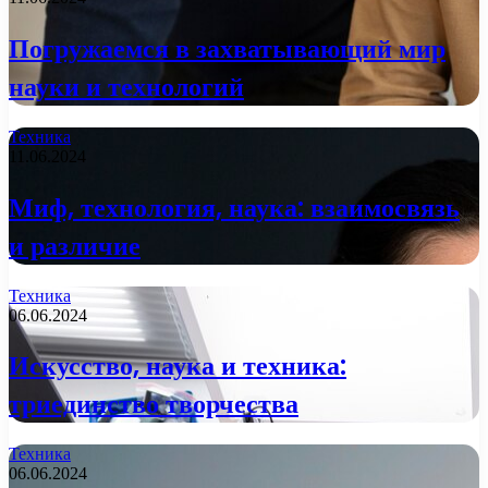
Погружаемся в захватывающий мир
науки и технологий
Техника
11.06.2024
Миф, технология, наука: взаимосвязь
и различие
Техника
06.06.2024
Искусство, наука и техника:
триединство творчества
Техника
06.06.2024