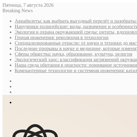
Пятница, 7 августа 2026
Breaking News
Авиабилеты: как выбрать выгодный перелёт и разобратьс
Наручники полицейские: виды, назначение и особеннос
Экология и охрана окружающей среды: цитаты, вдохнов
Генная инженерия: революция в технологии
Специализированные отрасли: от науки и техники до мас
Последние прорывы в науке и медицине, которые изменя
Сферы общества: наука, образование, культура, религия
Экологический хаос: классификация загрязнений окруж
Наша среда обитания в опасности: понимание источнико
Компьютерные технологии и системная инженерия: ката
Sidebar
Случайная
статья
Log
In
Меню