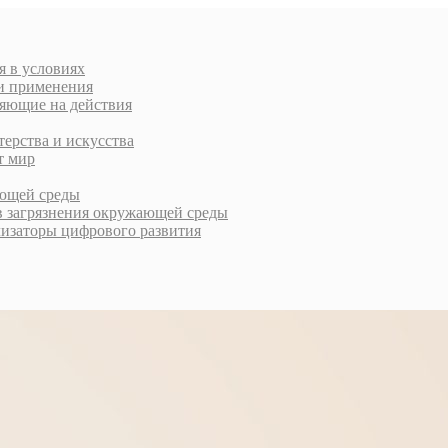
я в условиях
ти применения
ляющие на действия
терства и искусства
т мир
ающей среды
в загрязнения окружающей среды
лизаторы цифрового развития