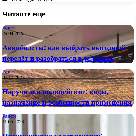
Читайте еще
Разное
29.04.2026
Авиабилеты: как выбрать выгодный
перелёт и разобраться в условиях
Разное
30.12.2025
Наручники полицейские: виды,
назначение и особенности применения
Разное
11.05.2023
Преимущества колл-центров: