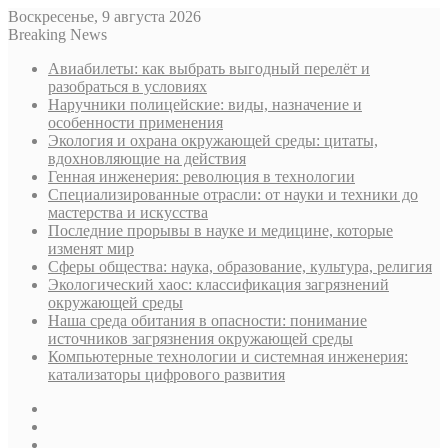
Воскресенье, 9 августа 2026
Breaking News
Авиабилеты: как выбрать выгодный перелёт и
разобраться в условиях
Наручники полицейские: виды, назначение и
особенности применения
Экология и охрана окружающей среды: цитаты,
вдохновляющие на действия
Генная инженерия: революция в технологии
Специализированные отрасли: от науки и техники до
мастерства и искусства
Последние прорывы в науке и медицине, которые
изменят мир
Сферы общества: наука, образование, культура, религия
Экологический хаос: классификация загрязнений
окружающей среды
Наша среда обитания в опасности: понимание
источников загрязнения окружающей среды
Компьютерные технологии и системная инженерия:
катализаторы цифрового развития
Sidebar
Случайная
статья
Log