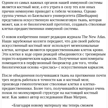
Одним из самых важных органов нашей иммунной системы
является костный мозг, а его утрата в силу тех или иных
причин неминуемо приводит к гибели человека. Однако
группа ученых из Базельского университета (Швейцария)
представила искусственную костномозговую ткань, которая
может, как и ее биологический прототип, создавать стволовые
клетки-предшественники иммунной системы.
О новом изобретении пишет редакция журнала The New Atlas.
Наши зарубежные коллеги передают, что для своей работы
искусственный костный мозг использует мезенхимальные
клетки, которые являются предшественниками клеток крови.
Эти клетки в ходе серии реакций объединяются с трехмерным
пористо-керамическим каркасом. Полученные конгломераты
помещаются в перфузионный биореактор для того, чтобы
биологическая основа «срослась» с искусственным каркасом.
После объединения получившаяся ткань на протяжении почти
трех недель работала в точности как и костный мозг,
производя гемопоэтические стволовые клетки и клетки-
предшественники. Более того, получившийся материал очень
похож по молекулярной структуре на настоящий костный
мозг. Как заявил автор исследования Иван Матрин,
«Благодаря новому материалу мы теперь сможем