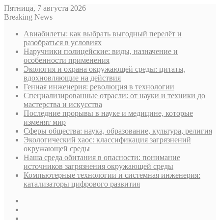
Пятница, 7 августа 2026
Breaking News
Авиабилеты: как выбрать выгодный перелёт и
разобраться в условиях
Наручники полицейские: виды, назначение и
особенности применения
Экология и охрана окружающей среды: цитаты,
вдохновляющие на действия
Генная инженерия: революция в технологии
Специализированные отрасли: от науки и техники до
мастерства и искусства
Последние прорывы в науке и медицине, которые
изменят мир
Сферы общества: наука, образование, культура, религия
Экологический хаос: классификация загрязнений
окружающей среды
Наша среда обитания в опасности: понимание
источников загрязнения окружающей среды
Компьютерные технологии и системная инженерия:
катализаторы цифрового развития
Sidebar
Случайная
статья
Log