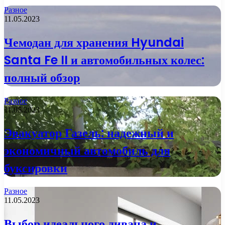
Разное
11.05.2023
Чемодан для хранения Hyundai
Santa Fe II и автомобильных колес:
полный обзор
Разное
11.05.2023
Эвакуатор Газель: надежный и
экономичный автомобиль для
буксировки
Разное
11.05.2023
Выбор идеального дивана и