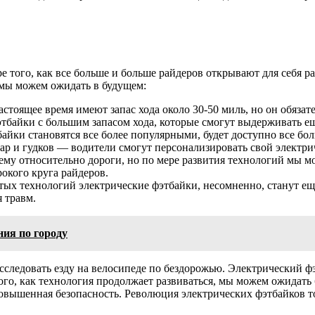
е того, как все больше и больше райдеров открывают для себя ра
 мы можем ожидать в будущем:
астоящее время имеют запас хода около 30-50 миль, но он обяз
этбайки с большим запасом хода, которые смогут выдерживать е
тбайки становятся все более популярными, будет доступно все б
р и гудков — водители смогут персонализировать свой электри
му относительно дороги, но по мере развития технологий мы м
окого круга райдеров.
ых технологий электрические фэтбайки, несомненно, станут еще
 травм.
ния по городу
следовать езду на велосипеде по бездорожью. Электрический 
го, как технология продолжает развиваться, мы можем ожидать
овышенная безопасность. Революция электрических фэтбайков тол