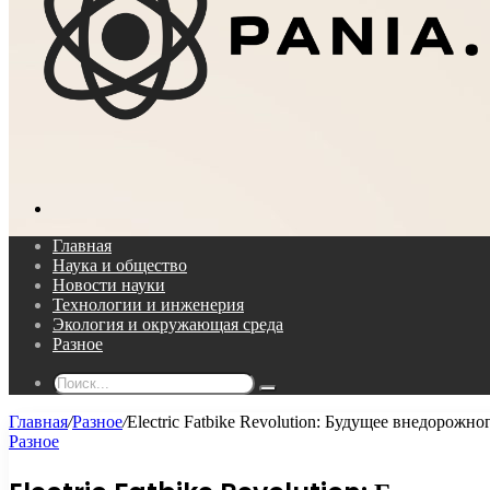
Поиск...
Главная
Наука и общество
Новости науки
Технологии и инженерия
Экология и окружающая среда
Разное
Поиск...
Главная
/
Разное
/
Electric Fatbike Revolution: Будущее внедорожно
Разное