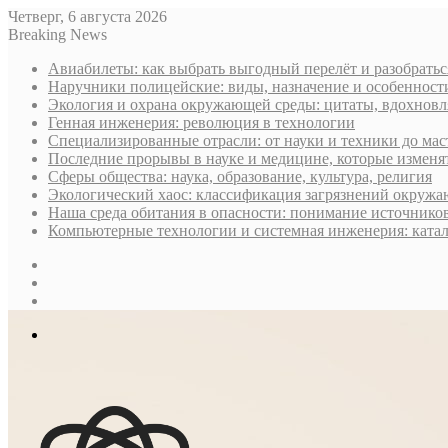
Четверг, 6 августа 2026
Breaking News
Авиабилеты: как выбрать выгодный перелёт и разобратьс
Наручники полицейские: виды, назначение и особеннос
Экология и охрана окружающей среды: цитаты, вдохнов
Генная инженерия: революция в технологии
Специализированные отрасли: от науки и техники до мас
Последние прорывы в науке и медицине, которые изменя
Сферы общества: наука, образование, культура, религия
Экологический хаос: классификация загрязнений окруж
Наша среда обитания в опасности: понимание источнико
Компьютерные технологии и системная инженерия: ката
Sidebar
Случайная
статья
Log
In
Меню