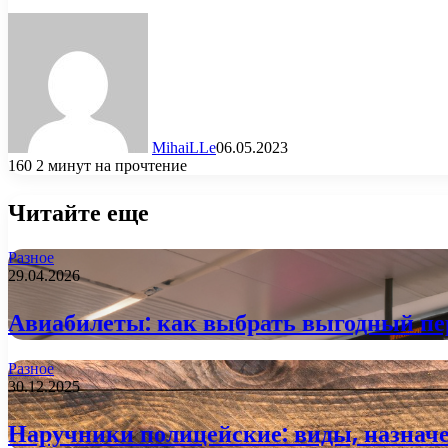
MihaiLLe
06.05.2023
160
2 минут на прочтение
Читайте еще
Разное
29.04.2026
Авиабилеты: как выбрать выгодный пер
Разное
30.12.2025
Наручники полицейские: виды, назначе