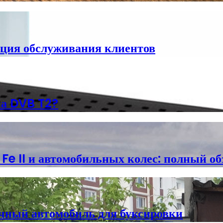
ция обслуживания клиентов
ка DVB T2?
e II и автомобильных колес: полный об
ичный автомобиль для буксировки