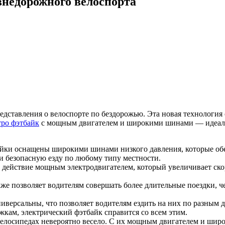
внедорожного велоспорта
едставления о велоспорте по бездорожью. Эта новая технологи
ро фэтбайк
с мощным двигателем и широкими шинами — идеальн
айки оснащены широкими шинами низкого давления, которые обе
и безопасную езду по любому типу местности.
действие мощным электродвигателем, который увеличивает скоро
же позволяет водителям совершать более длительные поездки, че
версальны, что позволяет водителям ездить на них по разным д
кам, электрический фэтбайк справится со всем этим.
 велосипедах невероятно весело. С их мощным двигателем и ши