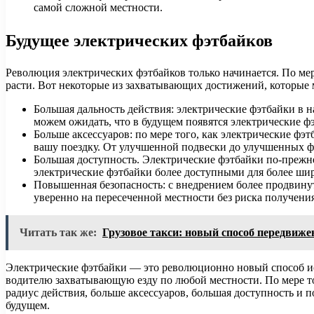
самой сложной местности.
Будущее электрических фэтбайков
Революция электрических фэтбайков только начинается. По мер
расти. Вот некоторые из захватывающих достижений, которые
Большая дальность действия: электрические фэтбайки в н
можем ожидать, что в будущем появятся электрические ф
Больше аксессуаров: по мере того, как электрические фэ
вашу поездку. От улучшенной подвески до улучшенных фа
Большая доступность. Электрические фэтбайки по-прежне
электрические фэтбайки более доступными для более шир
Повышенная безопасность: с внедрением более продвинут
уверенно на пересеченной местности без риска получения
Читать так же:
Грузовое такси: новый способ передвиже
Электрические фэтбайки — это революционно новый способ ис
водителю захватывающую езду по любой местности. По мере то
радиус действия, больше аксессуаров, большая доступность и п
будущем.