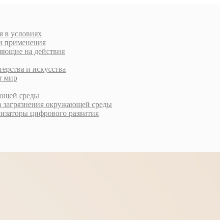
я в условиях
ти применения
ляющие на действия
терства и искусства
т мир
ающей среды
в загрязнения окружающей среды
лизаторы цифрового развития