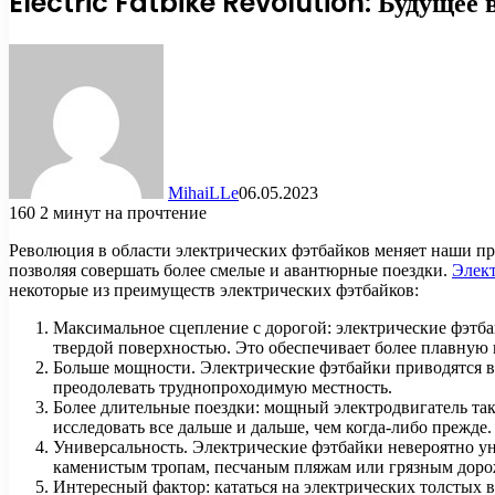
Electric Fatbike Revolution: Будущее 
MihaiLLe
06.05.2023
160
2 минут на прочтение
Революция в области электрических фэтбайков меняет наши пр
позволяя совершать более смелые и авантюрные поездки.
Элект
некоторые из преимуществ электрических фэтбайков:
Максимальное сцепление с дорогой: электрические фэтб
твердой поверхностью. Это обеспечивает более плавную 
Больше мощности. Электрические фэтбайки приводятся в 
преодолевать труднопроходимую местность.
Более длительные поездки: мощный электродвигатель так
исследовать все дальше и дальше, чем когда-либо прежде.
Универсальность. Электрические фэтбайки невероятно уни
каменистым тропам, песчаным пляжам или грязным дорож
Интересный фактор: кататься на электрических толстых