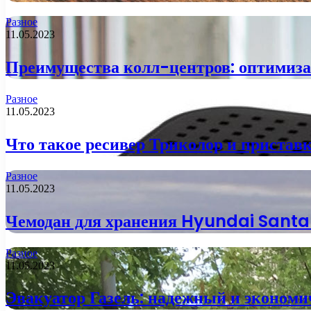
Разное
11.05.2023
Преимущества колл-центров: оптимиза
Разное
11.05.2023
Что такое ресивер Триколор и пристав
Разное
11.05.2023
Чемодан для хранения Hyundai Santa F
Разное
11.05.2023
Эвакуатор Газель: надежный и эконом