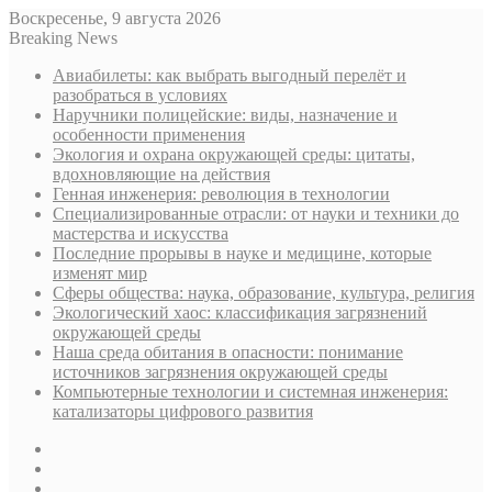
Воскресенье, 9 августа 2026
Breaking News
Авиабилеты: как выбрать выгодный перелёт и
разобраться в условиях
Наручники полицейские: виды, назначение и
особенности применения
Экология и охрана окружающей среды: цитаты,
вдохновляющие на действия
Генная инженерия: революция в технологии
Специализированные отрасли: от науки и техники до
мастерства и искусства
Последние прорывы в науке и медицине, которые
изменят мир
Сферы общества: наука, образование, культура, религия
Экологический хаос: классификация загрязнений
окружающей среды
Наша среда обитания в опасности: понимание
источников загрязнения окружающей среды
Компьютерные технологии и системная инженерия:
катализаторы цифрового развития
Sidebar
Случайная
статья
Log