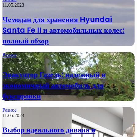
11.05.2023
Чемодан для хранения Hyundai
Santa Fe II и автомобильных колес:
полный обзор
Разное
11.05.2023
Эвакуатор Газель: надежный и
экономичный автомобиль для
буксировки
Разное
11.05.2023
Выбор идеального дивана и