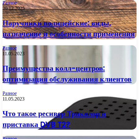
Разное
30.12.2025
Наручники полицейские: виды,
назначение и особенности применения
Разное
11.05.2023
Преимущества колл-центров:
оптимизация обслуживания клиентов
Разное
11.05.2023
Что такое ресивер Триколор и
приставка DVB T2?
Разное