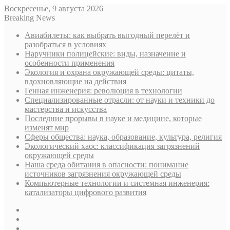
Воскресенье, 9 августа 2026
Breaking News
Авиабилеты: как выбрать выгодный перелёт и
разобраться в условиях
Наручники полицейские: виды, назначение и
особенности применения
Экология и охрана окружающей среды: цитаты,
вдохновляющие на действия
Генная инженерия: революция в технологии
Специализированные отрасли: от науки и техники до
мастерства и искусства
Последние прорывы в науке и медицине, которые
изменят мир
Сферы общества: наука, образование, культура, религия
Экологический хаос: классификация загрязнений
окружающей среды
Наша среда обитания в опасности: понимание
источников загрязнения окружающей среды
Компьютерные технологии и системная инженерия:
катализаторы цифрового развития
Sidebar
Случайная
статья
Log