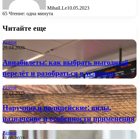
MihaiLLe
10.05.2023
65
Чтение: одна минута
Читайте еще
Разное
29.04.2026
Авиабилеты: как выбрать выгодный
перелёт и разобраться в условиях
Разное
30.12.2025
Наручники полицейские: виды,
назначение и особенности применения
Разное
11.05.2023