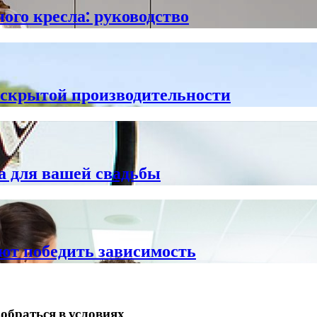
ого кресла: руководство
скрытой производительности
а для вашей свадьбы
ют победить зависимость
обраться в условиях