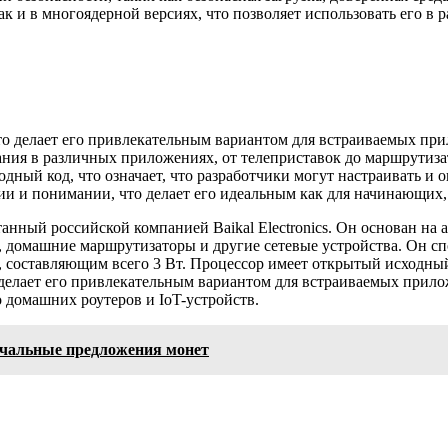
к и в многоядерной версиях, что позволяет использовать его в
что делает его привлекательным вариантом для встраиваемых пр
ания в различных приложениях, от телеприставок до маршрутиза
ный код, что означает, что разработчики могут настраивать и 
ии и понимании, что делает его идеальным как для начинающих,
нный российской компанией Baikal Electronics. Он основан на 
домашние маршрутизаторы и другие сетевые устройства. Он спос
составляющим всего 3 Вт. Процессор имеет открытый исходный к
 делает его привлекательным вариантом для встраиваемых прил
 домашних роутеров и IoT-устройств.
ачальные предложения монет