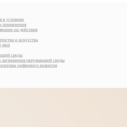
я в условиях
ти применения
ляющие на действия
терства и искусства
т мир
ающей среды
в загрязнения окружающей среды
лизаторы цифрового развития