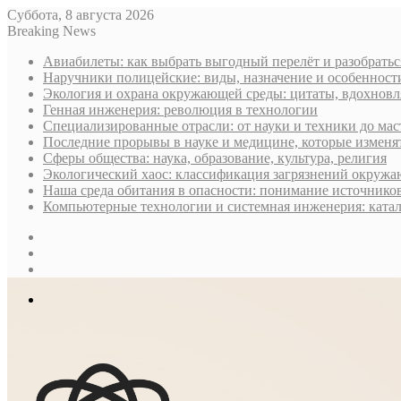
Суббота, 8 августа 2026
Breaking News
Авиабилеты: как выбрать выгодный перелёт и разобратьс
Наручники полицейские: виды, назначение и особеннос
Экология и охрана окружающей среды: цитаты, вдохнов
Генная инженерия: революция в технологии
Специализированные отрасли: от науки и техники до мас
Последние прорывы в науке и медицине, которые изменя
Сферы общества: наука, образование, культура, религия
Экологический хаос: классификация загрязнений окруж
Наша среда обитания в опасности: понимание источнико
Компьютерные технологии и системная инженерия: ката
Sidebar
Случайная
статья
Log
In
Меню