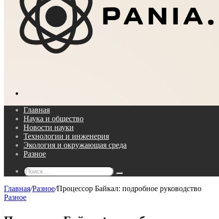
Поиск...
Главная
Наука и общество
Новости науки
Технологии и инженерия
Экология и окружающая среда
Разное
Поиск...
Главная
/
Разное
/
Процессор Байкал: подробное руководство
Разное