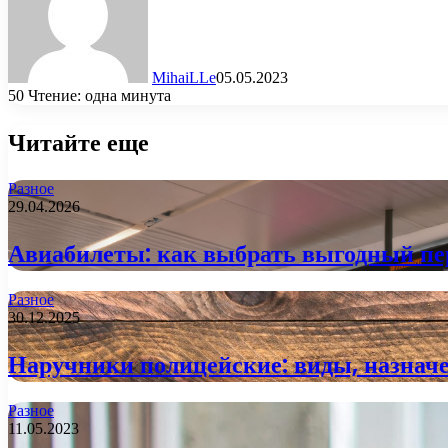
MihaiLLe
05.05.2023
50
Чтение: одна минута
Читайте еще
Разное
29.04.2026
Авиабилеты: как выбрать выгодный пер
Разное
30.12.2025
Наручники полицейские: виды, назначе
Разное
11.05.2023