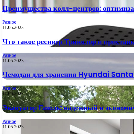
Преимущества колл-центров: оптимиза
Разное
11.05.2023
Что такое ресивер Триколор и пристав
Разное
11.05.2023
Чемодан для хранения Hyundai Santa F
Разное
11.05.2023
Эвакуатор Газель: надежный и эконом
Разное
11.05.2023