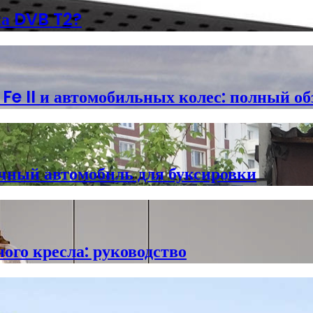
ка DVB T2?
e II и автомобильных колес: полный об
ичный автомобиль для буксировки
ого кресла: руководство