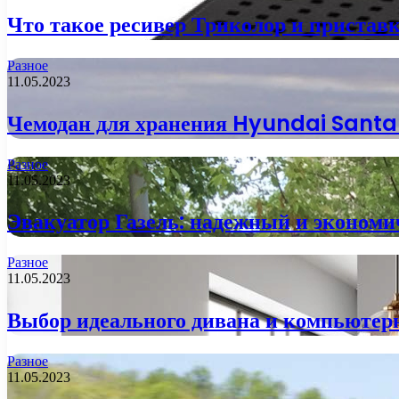
Что такое ресивер Триколор и пристав
Разное
11.05.2023
Чемодан для хранения Hyundai Santa F
Разное
11.05.2023
Эвакуатор Газель: надежный и эконом
Разное
11.05.2023
Выбор идеального дивана и компьютерн
Разное
11.05.2023