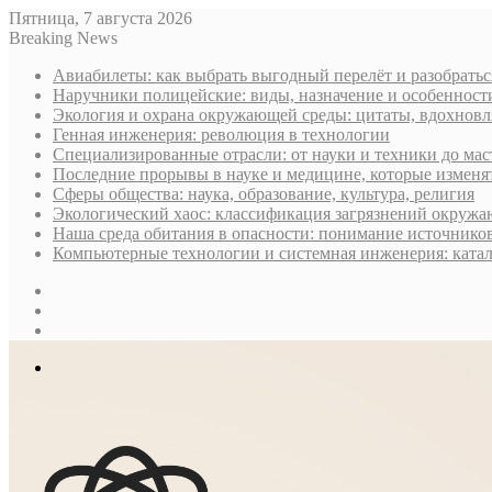
Пятница, 7 августа 2026
Breaking News
Авиабилеты: как выбрать выгодный перелёт и разобратьс
Наручники полицейские: виды, назначение и особеннос
Экология и охрана окружающей среды: цитаты, вдохнов
Генная инженерия: революция в технологии
Специализированные отрасли: от науки и техники до мас
Последние прорывы в науке и медицине, которые изменя
Сферы общества: наука, образование, культура, религия
Экологический хаос: классификация загрязнений окруж
Наша среда обитания в опасности: понимание источнико
Компьютерные технологии и системная инженерия: ката
Sidebar
Случайная
статья
Log
In
Меню