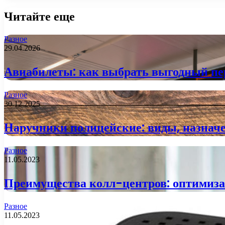
Читайте еще
Разное
29.04.2026
Авиабилеты: как выбрать выгодный пер
Разное
30.12.2025
Наручники полицейские: виды, назначе
Разное
11.05.2023
Преимущества колл-центров: оптимиза
Разное
11.05.2023