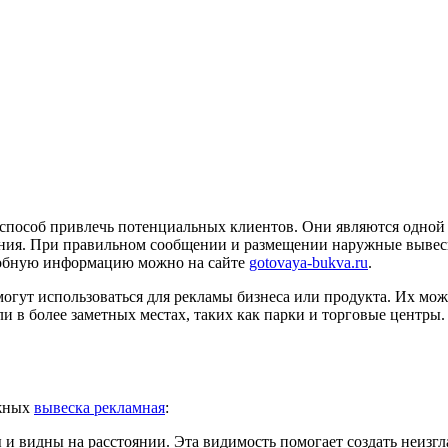
особ привлечь потенциальных клиентов. Они являются одной и
ления. При правильном сообщении и размещении наружные выве
дробную информацию можно на сайте
gotovaya-bukva.ru
.
огут использоваться для рекламы бизнеса или продукта. Их мож
и в более заметных местах, таких как парки и торговые центры.
ужных
вывеска рекламная
:
 видны на расстоянии. Эта видимость помогает создать неизгла