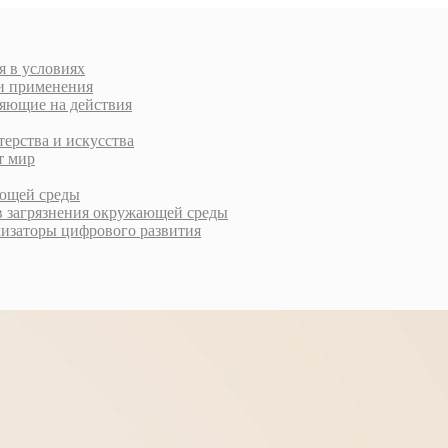
я в условиях
ти применения
ляющие на действия
терства и искусства
т мир
ающей среды
в загрязнения окружающей среды
лизаторы цифрового развития