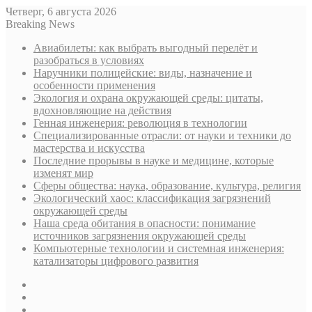
Четверг, 6 августа 2026
Breaking News
Авиабилеты: как выбрать выгодный перелёт и
разобраться в условиях
Наручники полицейские: виды, назначение и
особенности применения
Экология и охрана окружающей среды: цитаты,
вдохновляющие на действия
Генная инженерия: революция в технологии
Специализированные отрасли: от науки и техники до
мастерства и искусства
Последние прорывы в науке и медицине, которые
изменят мир
Сферы общества: наука, образование, культура, религия
Экологический хаос: классификация загрязнений
окружающей среды
Наша среда обитания в опасности: понимание
источников загрязнения окружающей среды
Компьютерные технологии и системная инженерия:
катализаторы цифрового развития
Sidebar
Случайная
статья
Log