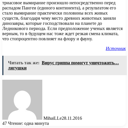
триасовое вымирание произошло непосредственно перед
распадом Пангеи (единого континента), а результатом его
стало вымирание практически половины всех живых
существ, благодаря чему место древних животных заняли
динозавры, которые господствовали на планете до
Ледникового периода. Если предположение ученых является
верным, то в будущем нас тоже ждет резкая смена климата,
что стопроцентно повлияет на флору и фауну.
Источник
Читать так же:
Вирус гриппа помогут уничтожить…
лягушки
MihaiLLe
28.11.2016
47
Чтение: одна минута