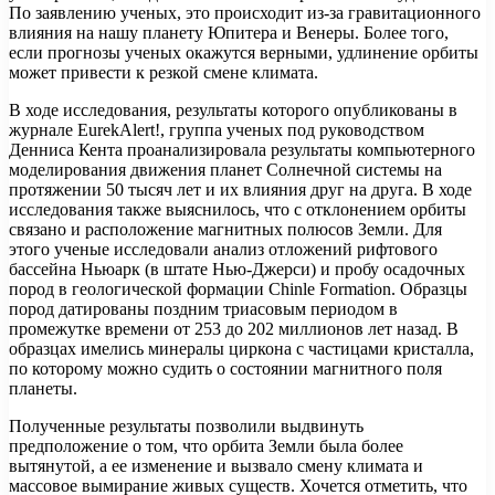
По заявлению ученых, это происходит из-за гравитационного
влияния на нашу планету Юпитера и Венеры. Более того,
если прогнозы ученых окажутся верными,
удлинение орбиты
может привести к резкой смене климата.
В ходе исследования, результаты которого опубликованы в
журнале EurekAlert!, группа ученых под руководством
Денниса Кента проанализировала результаты компьютерного
моделирования движения планет Солнечной системы на
протяжении 50 тысяч лет и их влияния друг на друга. В ходе
исследования также выяснилось, что с отклонением орбиты
связано и расположение магнитных полюсов Земли. Для
этого ученые исследовали анализ отложений рифтового
бассейна Ньюарк (в штате Нью-Джерси) и пробу осадочных
пород в геологической формации Chinle Formation. Образцы
пород датированы поздним триасовым периодом в
промежутке времени от 253 до 202 миллионов лет назад. В
образцах имелись минералы циркона с частицами кристалла,
по которому можно судить о состоянии магнитного поля
планеты.
Полученные результаты позволили выдвинуть
предположение о том, что орбита Земли была более
вытянутой, а ее изменение и вызвало смену климата и
массовое вымирание живых существ. Хочется отметить, что