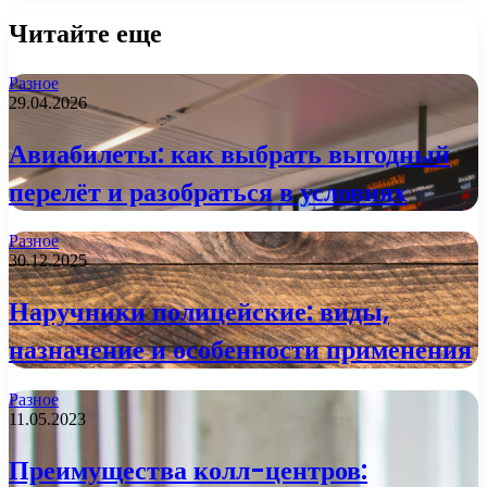
Читайте еще
Разное
29.04.2026
Авиабилеты: как выбрать выгодный
перелёт и разобраться в условиях
Разное
30.12.2025
Наручники полицейские: виды,
назначение и особенности применения
Разное
11.05.2023
Преимущества колл-центров: