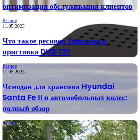
оптимизация обслуживания клиентов
Разное
11.05.2023
Что такое ресивер Триколор и
приставка DVB T2?
Разное
11.05.2023
Чемодан для хранения Hyundai
Santa Fe II и автомобильных колес:
полный обзор
Разное
11.05.2023