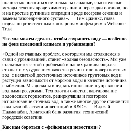
полностью полагаться не только на сложные, спасительные
методы лечения вроде химиотерапии и пересадки органов, но
и на простые рутинные операции вроде кесарева сечения и
замены тазобедренного сустава». — Тим Джинкс, глава
отдела по резистентным к лекарствам инфекциям в Wellcome
Trust
Что мы можем сделать, чтобы сохранить воду — особенно
на фоне изменений климата и урбанизации?
«Одной из главных проблем, с которыми мы столкнемся в
связи с урбанизацией, станет «водная безопасность». Мы уже
сталкивается с этой проблемой в наших развивающихся
странах и с ухудшением качества речных или поверхностных
вод, с нехваткой достаточных источников грунтовых вод и
растущей зависимости от морской воды в качестве источника
снабжения. Мы должны внедрять инновации в управлении
водными ресурсами. Технологии очистки, картирование
водоносных горизонтов, рециркуляция и повторное
использование сточных вод, а также многое другое становятся
важными областями инвестиций в R&D». — Виджай
Падманабан, Азиатский банк развития, технический
городской советник
Как нам бороться с «фейковыми новостями»?