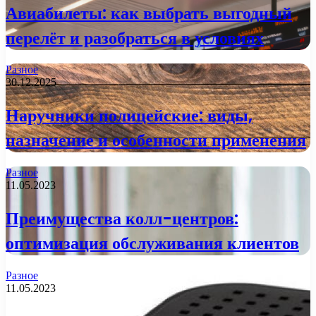
Авиабилеты: как выбрать выгодный
перелёт и разобраться в условиях
Разное
30.12.2025
Наручники полицейские: виды,
назначение и особенности применения
Разное
11.05.2023
Преимущества колл-центров:
оптимизация обслуживания клиентов
Разное
11.05.2023