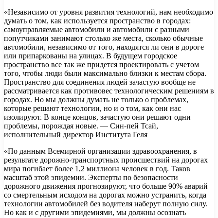
«Независимо от уровня развития технологий, нам необходимо
думать о том, как используется пространство в городах:
самоуправляемые автомобили и автомобили с разными
попутчиками занимают столько же места, сколько обычные
автомобили, независимо от того, находятся ли они в дороге
или припаркованы на улицах. В будущем городское
пространство все так же придется проектировать с учетом
того, чтобы люди были максимально близки к местам сбора.
Пространство для соединения людей зачастую вообще не
рассматривается как противовес технологическим решениям в
городах. Но мы должны думать не только о проблемах,
которые решают технологии, но и о том, как они нас
изолируют. В конце концов, зачастую они решают одни
проблемы, порождая новые. — Син-пей Тсай,
исполнительный директор Института Геля
«По данным Всемирной организации здравоохранения, в
результате дорожно-транспортных происшествий на дорогах
мира погибает более 1,2 миллиона человек в год. Таков
масштаб этой эпидемии. Эксперты по безопасности
дорожного движения прогнозируют, что больше 90% аварий
со смертельным исходом на дорогах можно устранить, когда
технологии автомобилей без водителя наберут полную силу.
Но как и с другими эпидемиями, мы должны осознать