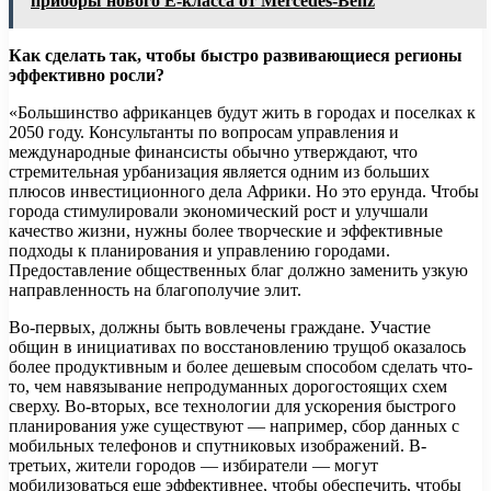
приборы нового E-класса от Mercedes-Benz
Как сделать так, чтобы быстро развивающиеся регионы
эффективно росли?
«Большинство африканцев будут жить в городах и поселках к
2050 году. Консультанты по вопросам управления и
международные финансисты обычно утверждают, что
стремительная урбанизация является одним из больших
плюсов инвестиционного дела Африки. Но это ерунда. Чтобы
города стимулировали экономический рост и улучшали
качество жизни, нужны более творческие и эффективные
подходы к планирования и управлению городами.
Предоставление общественных благ должно заменить узкую
направленность на благополучие элит.
Во-первых, должны быть вовлечены граждане. Участие
общин в инициативах по восстановлению трущоб оказалось
более продуктивным и более дешевым способом сделать что-
то, чем навязывание непродуманных дорогостоящих схем
сверху. Во-вторых, все технологии для ускорения быстрого
планирования уже существуют — например, сбор данных с
мобильных телефонов и спутниковых изображений. В-
третьих, жители городов — избиратели — могут
мобилизоваться еще эффективнее, чтобы обеспечить, чтобы