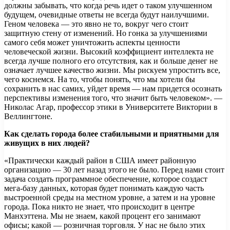
должны забывать, что когда речь идет о таком улучшенном
будущем, очевидные ответы не всегда будут наилучшими.
Геном человека — это явно не то, вокруг чего стоит
защитную стену от изменений. Но гонка за улучшениями
самого себя может уничтожить аспекты ценности
человеческой жизни. Высокий коэффициент интеллекта не
всегда лучше полного его отсутствия, как и больше денег не
означает лучшее качество жизни. Мы рискуем упростить все,
чего коснемся. На то, чтобы понять, что мы хотели бы
сохранить в нас самих, уйдет время — нам придется осознать
перспективы изменения того, что значит быть человеком». —
Николас Агар, профессор этики в Университете Виктории в
Веллингтоне.
Как сделать города более стабильными и приятными для
живущих в них людей?
«Практически каждый район в США имеет районную
организацию — 30 лет назад этого не было. Перед нами стоит
задача создать программное обеспечение, которое создаст
мега-базу данных, которая будет понимать каждую часть
выстроенной среды на местном уровне, а затем и на уровне
города. Пока никто не знает, что происходит в центре
Манхэттена. Мы не знаем, какой процент его занимают
офисы; какой — розничная торговля. У нас не было этих