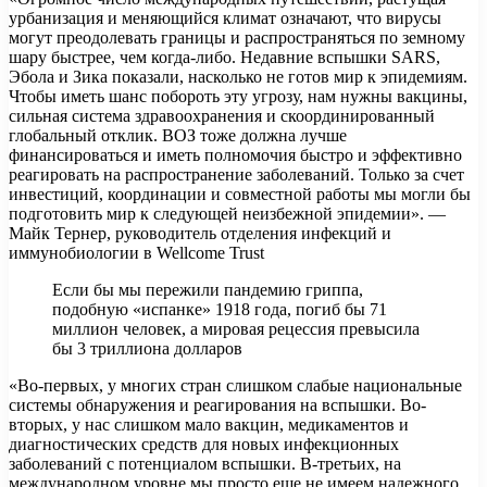
урбанизация и меняющийся климат означают, что вирусы
могут преодолевать границы и распространяться по земному
шару быстрее, чем когда-либо. Недавние вспышки SARS,
Эбола и Зика показали, насколько не готов мир к эпидемиям.
Чтобы иметь шанс побороть эту угрозу, нам нужны вакцины,
сильная система здравоохранения и скоординированный
глобальный отклик. ВОЗ тоже должна лучше
финансироваться и иметь полномочия быстро и эффективно
реагировать на распространение заболеваний. Только за счет
инвестиций, координации и совместной работы мы могли бы
подготовить мир к следующей неизбежной эпидемии». —
Майк Тернер, руководитель отделения инфекций и
иммунобиологии в Wellcome Trust
Если бы мы пережили пандемию гриппа,
подобную «испанке» 1918 года, погиб бы 71
миллион человек, а мировая рецессия превысила
бы 3 триллиона долларов
«Во-первых, у многих стран слишком слабые национальные
системы обнаружения и реагирования на вспышки. Во-
вторых, у нас слишком мало вакцин, медикаментов и
диагностических средств для новых инфекционных
заболеваний с потенциалом вспышки. В-третьих, на
международном уровне мы просто еще не имеем надежного