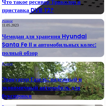
Что такое ресивер Триколор и
приставка DVB T2?
Разное
11.05.2023
Чемодан для хранения Hyundai
Santa Fe II и автомобильных колес:
полный обзор
Разное
11.05.2023
Эвакуатор Газель: надежный и
экономичный автомобиль для
буксировки