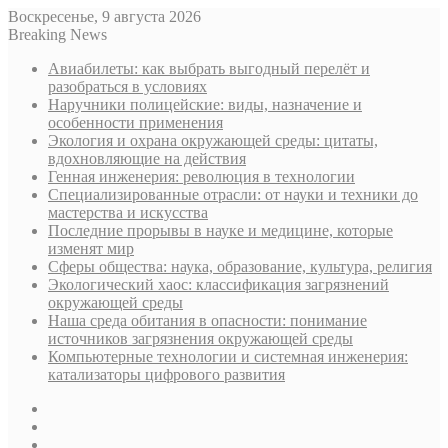
Воскресенье, 9 августа 2026
Breaking News
Авиабилеты: как выбрать выгодный перелёт и
разобраться в условиях
Наручники полицейские: виды, назначение и
особенности применения
Экология и охрана окружающей среды: цитаты,
вдохновляющие на действия
Генная инженерия: революция в технологии
Специализированные отрасли: от науки и техники до
мастерства и искусства
Последние прорывы в науке и медицине, которые
изменят мир
Сферы общества: наука, образование, культура, религия
Экологический хаос: классификация загрязнений
окружающей среды
Наша среда обитания в опасности: понимание
источников загрязнения окружающей среды
Компьютерные технологии и системная инженерия:
катализаторы цифрового развития
Sidebar
Случайная
статья
Log