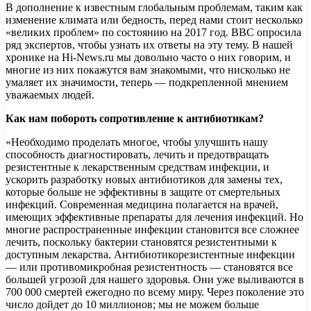
В дополнение к известным глобальным проблемам, таким как
изменение климата или бедность, перед нами стоит несколько
«великих проблем» по состоянию на 2017 год. BBC опросила
ряд экспертов, чтобы узнать их ответы на эту тему. В нашей
хронике на Hi-News.ru мы довольно часто о них
говорим, и
многие из них покажутся вам знакомыми, что нисколько не
умаляет их значимости, теперь — подкрепленной мнением
уважаемых людей.
Как нам побороть сопротивление к антибиотикам?
«Необходимо проделать многое, чтобы улучшить нашу
способность диагностировать, лечить и предотвращать
резистентные к лекарственным средствам инфекции, и
ускорить разработку новых антибиотиков для замены тех,
которые больше не эффективны в защите от смертельных
инфекций. Современная медицина полагается на врачей,
имеющих эффективные препараты для лечения инфекций. Но
многие распространенные инфекции становится все сложнее
лечить, поскольку бактерии становятся резистентными к
доступным лекарства. Антибиотикорезистентные инфекции
— или противомикробная резистентность — становятся все
большей угрозой для нашего здоровья. Они уже выливаются в
700 000 смертей ежегодно по всему миру. Через поколение это
число дойдет до 10 миллионов; мы не можем больше