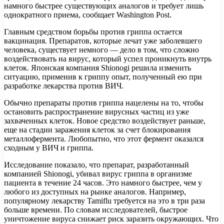
намного быстрее существующих аналогов и требует лишь
однократного приема, сообщает Washington Post.
Главным средством борьбы против гриппа остается
вакцинация. Препаратов, которые лечат уже заболевшего
человека, существует немного — дело в том, что сложно
воздействовать на вирус, который успел проникнуть внутрь
клеток. Японская компания Shionogi решила изменить
ситуацию, применив к гриппу опыт, полученный ею при
разработке лекарства против ВИЧ.
Обычно препараты против гриппа нацелены на то, чтобы
остановить распространение вирусных частиц из уже
захваченных клеток. Новое средство воздействует раньше,
еще на стадии заражения клеток за счет блокирования
металлофермента. Любопытно, что этот фермент оказался
сходным у ВИЧ и гриппа.
Исследование показало, что препарат, разработанный
компанией Shionogi, убивал вирус гриппа в организме
пациента в течение 24 часов. Это намного быстрее, чем у
любого из доступных на рынке аналогов. Например,
популярному лекарству Tamiflu требуется на это в три раза
больше времени. По словам исследователей, быстрое
уничтожение вируса снижает риск заразить окружающих. Что