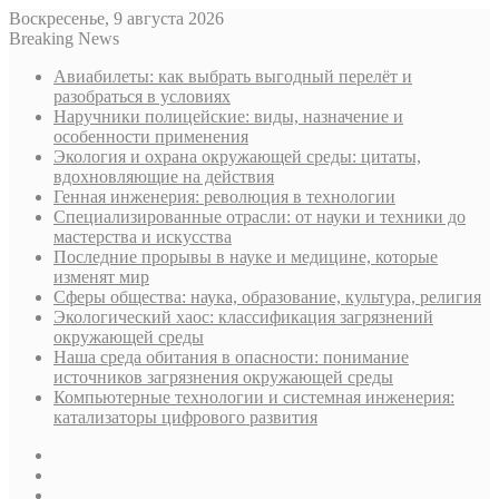
Воскресенье, 9 августа 2026
Breaking News
Авиабилеты: как выбрать выгодный перелёт и
разобраться в условиях
Наручники полицейские: виды, назначение и
особенности применения
Экология и охрана окружающей среды: цитаты,
вдохновляющие на действия
Генная инженерия: революция в технологии
Специализированные отрасли: от науки и техники до
мастерства и искусства
Последние прорывы в науке и медицине, которые
изменят мир
Сферы общества: наука, образование, культура, религия
Экологический хаос: классификация загрязнений
окружающей среды
Наша среда обитания в опасности: понимание
источников загрязнения окружающей среды
Компьютерные технологии и системная инженерия:
катализаторы цифрового развития
Sidebar
Случайная
статья
Log