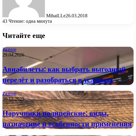
MihaiLLe
26.03.2018
43
Чтение: одна минута
Читайте еще
Разное
29.04.2026
Авиабилеты: как выбрать выгодный
перелёт и разобраться в условиях
Разное
30.12.2025
Наручники полицейские: виды,
назначение и особенности применения