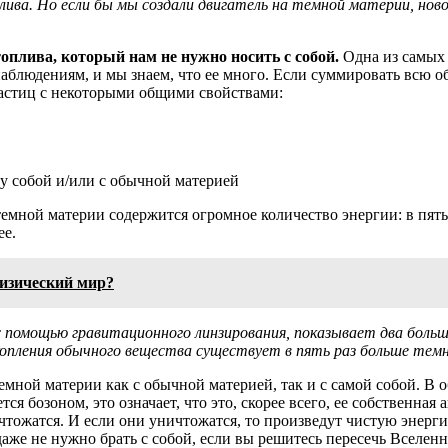
ива. Но если бы мы создали двигатель на темной материи, нов
плива, который нам не нужно носить с собой.
Одна из самых 
наблюдениям, и мы знаем, что ее много. Если суммировать всю 
 частиц с некоторыми общими свойствами:
у собой и/или с обычной материей
мной материи содержится огромное количество энергии: в пять 
ее.
физический мир?
 с помощью гравитационного линзирования, показывает два бол
скопления обычного вещества существует в пять раз больше те
мной материи как с обычной материей, так и с самой собой. В 
я бозоном, это означает, что это, скорее всего, ее собственная 
ичтожатся. И если они уничтожатся, то произведут чистую энер
даже не нужно брать с собой, если вы решитесь пересечь Вселен