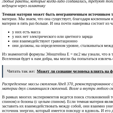
Любые ракеты, которые когда-либо создавались, требуют топл
ведущем через галактику
Темная материя может быть неограниченным источником то
материи. Мы знаем, что она существует, благодаря косвенным 
материи в пять раз больше. И она почти наверняка состоит из
у них есть масса
у них нет электрического или цветного заряда
они взаимодействуют гравитационно
они должны, на определенном уровне, сталкиваться межд
Из знаменитой формулы Эйнштейна E = mc2 мы узнали, что в те
Вселенная будет к нам добра, мы могли бы попытаться извлечь 
Читать так же:
Может ли сознание человека влиять на 
Распределение массы скопления
Abell 370, реконструированное
материи двух сливающихся скоплений. Возле и внутри любого 
В рамках многих экспериментов ведется поиск столкновений те
спином) и бозоны (с целым спином). Если темная материя являетс
заставить их взаимодействовать между собой, они взаимно ун
источник энергии, который имеется повсюду и вдоволь. И его 