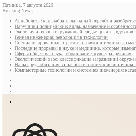
Пятница, 7 августа 2026
Breaking News
Авиабилеты: как выбрать выгодный перелёт и разобратьс
Наручники полицейские: виды, назначение и особеннос
Экология и охрана окружающей среды: цитаты, вдохнов
Генная инженерия: революция в технологии
Специализированные отрасли: от науки и техники до мас
Последние прорывы в науке и медицине, которые изменя
Сферы общества: наука, образование, культура, религия
Экологический хаос: классификация загрязнений окруж
Наша среда обитания в опасности: понимание источнико
Компьютерные технологии и системная инженерия: ката
Sidebar
Случайная
статья
Log
In
Меню