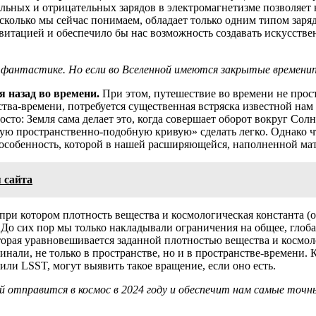
льных и отрицательных зарядов в электромагнетизме позволяет 
асколько мы сейчас понимаем, обладает только одним типом зар
авитацией и обеспечило бы нас возможность создавать искусст
 фантастике. Но если во Вселенной имеются закрытые временип
 назад во времени.
При этом, путешествие во времени не прос
ва-времени, потребуется существенная встряска известной нам 
сто: Земля сама делает это, когда совершает оборот вокруг Сол
тую пространственно-подобную кривую» сделать легко. Однако чт
особенность, которой в нашей расширяющейся, наполненной мате
 сайта
 при котором плотность вещества и космологическая константа (
о сих пор мы только накладывали ограничения на общее, глоба
оторая уравновешивается заданной плотностью вещества и космо
ачинали, не только в пространстве, но и в пространстве-времени
ли LSST, могут выявить такое вращение, если оно есть.
 отправится в космос в 2024 году и обеспечит нам самые точн