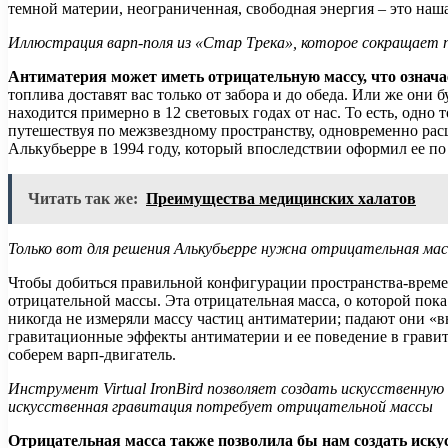
темной материи, неограниченная, свободная энергия – это наша
Иллюстрация варп-поля из «Стар Трека», которое сокращает п
Антиматерия может иметь отрицательную массу, что означа
топлива доставят вас только от забора и до обеда. Или же они
находится примерно в 12 световых годах от нас. То есть, одно
путешествуя по межзвездному пространству, одновременно рас
Алькубьерре в 1994 году, который впоследствии оформил ее по
Читать так же:
Преимущества медицинских халатов
Только вот для решения Алькубьерре нужна отрицательная мас
Чтобы добиться правильной конфигурации пространства-времен
отрицательной массы. Эта отрицательная масса, о которой пока
никогда не измеряли массу частиц антиматерии; падают они «
гравитационные эффекты антиматерии и ее поведение в гравит
соберем варп-двигатель.
Инструмент
Virtual
IronBird позволяет создать искусственну
искусственная гравитация потребует отрицательной массы
Отрицательная масса также позволила бы нам создать иск