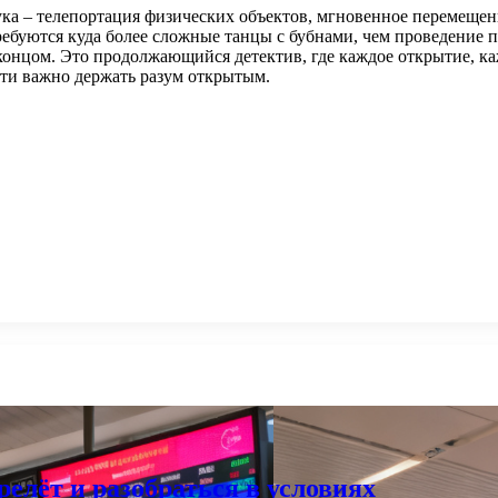
наука – телепортация физических объектов, мгновенное переме
ребуются куда более сложные танцы с бубнами, чем проведение 
м концом. Это продолжающийся детектив, где каждое открытие, 
ути важно держать разум открытым.
елёт и разобраться в условиях