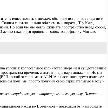
ите путешествовать к звездам, обычные источники энергии и
ипа Солнца с потенциально обитаемыми мирами, Тау Кита,
лжизни. Но если бы мы могли сжимать пространство перед собой,
. Именно такая идея пришла в голову астрофизику Мигелю
ва условия: колоссальное количество энергии и существование
 пространства-времени, а значит и для варп-движения. Но мы
о. ЦЕРНовский эксперимент ALPHA в настоящее время измеряет
ционном поле, мы просто получим свою отрицательную массу и
 только специфическую центростремительную силу. Истинная
рицательной массы во Вселенной – позволила бы нам создать