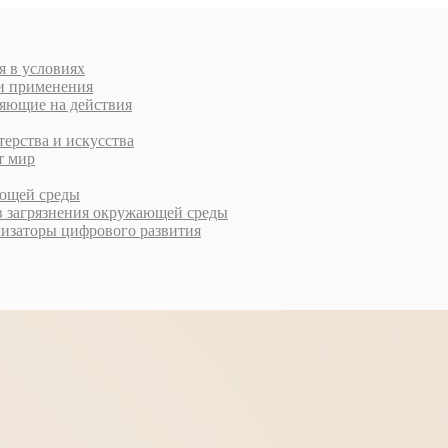
я в условиях
ти применения
ляющие на действия
терства и искусства
т мир
ающей среды
в загрязнения окружающей среды
лизаторы цифрового развития