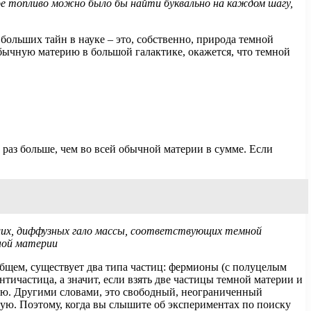
ое топливо можно было бы найти буквально на каждом шагу,
больших тайн в науке – это, собственно, природа темной
обычную материю в большой галактике, окажется, что темной
раз больше, чем во всей обычной материи в сумме. Если
ьших, диффузных гало массы, соответствующих темной
мной материи
общем, существует два типа частиц: фермионы (с полуцелым
античастица, а значит, если взять две частицы темной материи и
гию. Другими словами, это свободный, неограниченный
ную. Поэтому, когда вы слышите об экспериментах по поиску