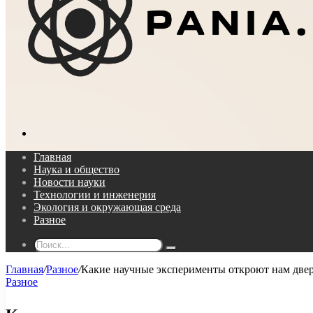
Поиск...
Главная
Наука и общество
Новости науки
Технологии и инженерия
Экология и окружающая среда
Разное
Поиск...
Главная
/
Разное
/
Какие научные эксперименты откроют нам двер
Разное