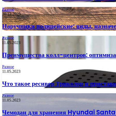
Разное
30.12.2025
Наручники полицейские: виды, назначе
Разное
11.05.2023
Преимущества колл-центров: оптимиза
Разное
11.05.2023
Что такое ресивер Триколор и пристав
Разное
11.05.2023
Чемодан для хранения Hyundai Santa F