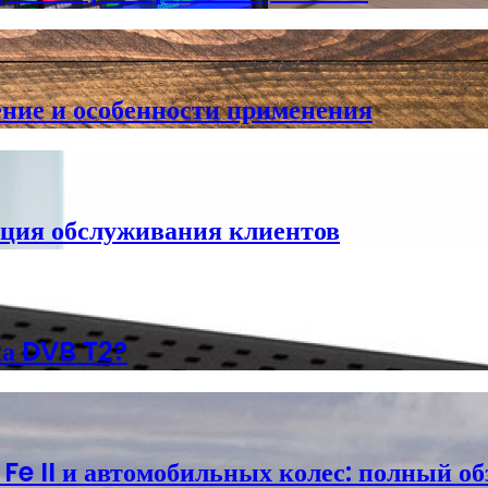
ние и особенности применения
ция обслуживания клиентов
ка DVB T2?
e II и автомобильных колес: полный об