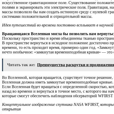
искусственное гравитационное поле. Существование положите
полями и экранировать эти электрические поля. Гравитация, н
массы позволило бы нам создать истинную среду с нулевой гр
системами положительной и отрицательной массы.
Идея путешествий во времени постоянно всплывает в научной
Вращающаяся Вселенная могла бы позволить нам вернуться
Поскольку пространство и время объединены тканью пространст
В пространстве вернуться в исходное положение достаточно про
времени, то есть проходит время, примерно один год. «Замкну
нечто необычное: «замкнутая времениподобная кривая» — это 
Читать так же:
Преимущества раскрутки и продвижения
Во Вселенной, которая вращается, существует точное решение,
Вселенная должна иметь замкнутые времениподобные кривые. Д
Если Вселенная будет вращаться с определенной скоростью, к
назад во времени и вернуться в точное место, с которого вы н
которые смогут обеспечить наблюдения обсерваторий WFIRST и
Концептуальное изображение спутника
NASA
WFIRST, который
открытия