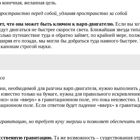
 конечная, желанная цель.
ространство перед собой, удлиняя пространство за собой
ет, что она может быть ключом к варп-двигателю.
Если вы хот
 будут двигаться не быстрее скорости света. Ближайшая звезда т
 только путешествие туда и обратно займет, по крайней мере, по
ширяя его позади, мы могли бы добраться туда намного быстрее
 канонам строгой науки.
са
и, необходимой для разгона варп-двигателя, нужно выполнить д
 известно только на бумаге, нужна для правильного искривления
вниз» или «вверх» в гравитационном поле, это пока неизвестн
ационном поле. Если ответом будет падение «вверх» в гравита
ю гравитацию, но требует кучу энергии и позволяет обеспечить
усственную гравитацию.
Та же возможность – существования от