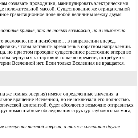
нам создавать проводники, манипулировать электрическими
яда: положительной массой. Существование же отрицательной
венное гравитационное поле любой величины между двумя
одобные кривые, это не только возможно, но и неизбежно
то возможно, но и неизбежно… в направлении вперед.
физики, чтобы заставить время течь в обратном направлении.
нца, но при этом проходит существенное расстояние вперед во
обы вернуться к стартовой точке во времени, потребуется
рии Вселенной нет. Если только Вселенная не вращается.
она же темная энергия) имеют определенные значения, а
льное вращение Вселенной, но не исключали его полностью.
логической константой, будет абсолютно возможно отправиться
. Крупномасштабные обследования структур глубокого космоса,
ые измерения темной энергии, а также совершит другие