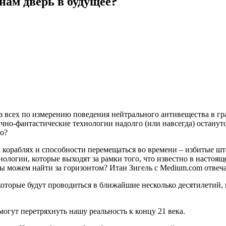
нам дверь в будущее?
сех по измерению поведения нейтрального антивещества в грав
учно-фантастические технологии надолго
(или навсегда) останут
то?
кораблях и способности перемещаться во времени – избитые шт
ологии, которые выходят за рамки того, что известно в настояще
мы можем найти за горизонтом? Итан Зигель с Medium.com отвеч
которые будут проводиться в ближайшие несколько десятилетий,
огут перетряхнуть нашу реальность к концу 21 века.