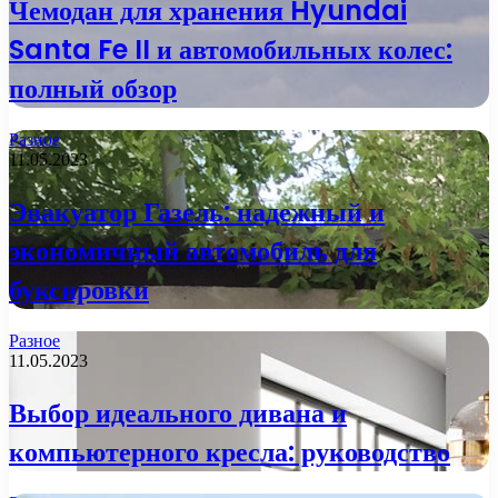
Чемодан для хранения Hyundai
Santa Fe II и автомобильных колес:
полный обзор
Разное
11.05.2023
Эвакуатор Газель: надежный и
экономичный автомобиль для
буксировки
Разное
11.05.2023
Выбор идеального дивана и
компьютерного кресла: руководство