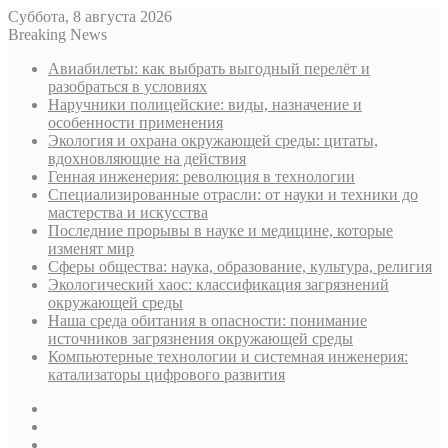
Суббота, 8 августа 2026
Breaking News
Авиабилеты: как выбрать выгодный перелёт и
разобраться в условиях
Наручники полицейские: виды, назначение и
особенности применения
Экология и охрана окружающей среды: цитаты,
вдохновляющие на действия
Генная инженерия: революция в технологии
Специализированные отрасли: от науки и техники до
мастерства и искусства
Последние прорывы в науке и медицине, которые
изменят мир
Сферы общества: наука, образование, культура, религия
Экологический хаос: классификация загрязнений
окружающей среды
Наша среда обитания в опасности: понимание
источников загрязнения окружающей среды
Компьютерные технологии и системная инженерия:
катализаторы цифрового развития
Sidebar
Случайная
статья
Log